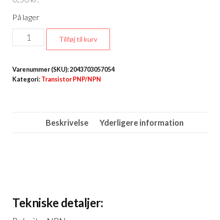
På lager
S8050
Tilføj til kurv
NPN
Transistor
Varenummer (SKU):
2043703057054
antal
Kategori:
Transistor PNP/NPN
Beskrivelse
Yderligere information
Tekniske detaljer: