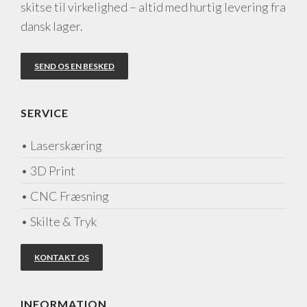
skitse til virkelighed – altid med hurtig levering fra
dansk lager.
SEND OS EN BESKED
SERVICE
• Laserskæring
• 3D Print
• CNC Fræsning
• Skilte & Tryk
KONTAKT OS
INFORMATION