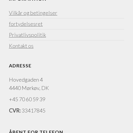
Vilkår og betingelser
fortydelsesret
Privatlivspolitik
Kontakt os
ADRESSE
Hovedgaden 4
4440 Mørkøv, DK
+45 70 60 59 39
CVR:
33417845
ÅBENT FOR TELEFON