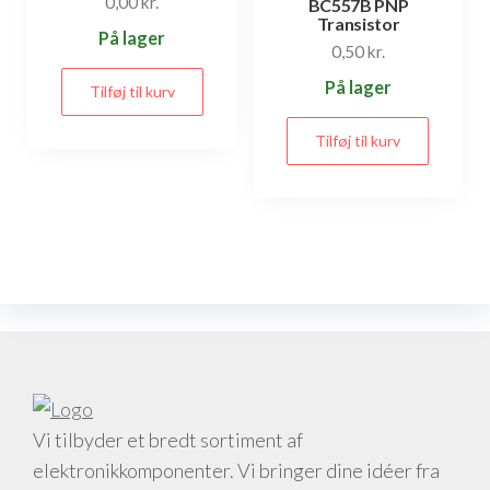
0,00
kr.
BC557B PNP
Transistor
På lager
0,50
kr.
På lager
Tilføj til kurv
Tilføj til kurv
Vi tilbyder et bredt sortiment af
elektronikkomponenter. Vi bringer dine idéer fra