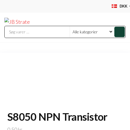
Videre
DKK
til
JB
indhold
Strate
S8050 NPN Transistor
0,50
kr.