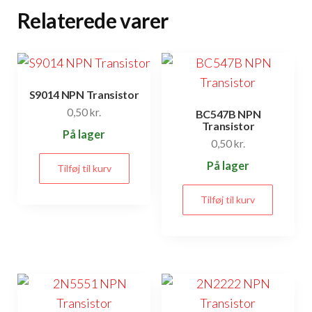
Relaterede varer
S9014 NPN Transistor
0,50
kr.
BC547B NPN
Transistor
På lager
0,50
kr.
På lager
Tilføj til kurv
Tilføj til kurv