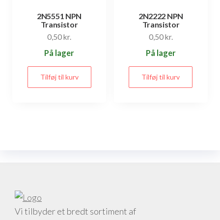
2N5551 NPN
2N2222 NPN
Transistor
Transistor
0,50
kr.
0,50
kr.
På lager
På lager
Tilføj til kurv
Tilføj til kurv
Vi tilbyder et bredt sortiment af