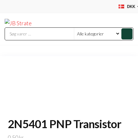
Videre
DKK
til
JB
indhold
Strate
2N5401 PNP Transistor
0,50
kr.