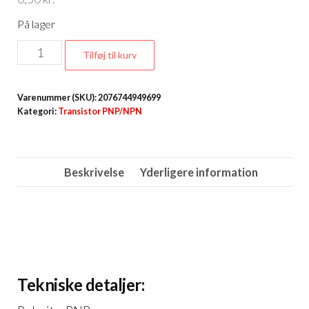
På lager
2N5401
Tilføj til kurv
PNP
Transistor
Varenummer (SKU):
2076744949699
antal
Kategori:
Transistor PNP/NPN
Beskrivelse
Yderligere information
Tekniske detaljer: