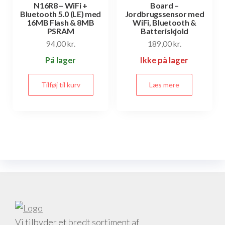
N16R8 – WiFi +
Board –
Bluetooth 5.0 (LE) med
Jordbrugssensor med
16MB Flash & 8MB
WiFi, Bluetooth &
PSRAM
Batteriskjold
94,00
kr.
189,00
kr.
På lager
Ikke på lager
Tilføj til kurv
Læs mere
Vi tilbyder et bredt sortiment af