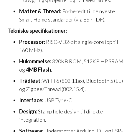
Matter & Thread:
Forberedt til de nyeste
Smart Home standarder (via ESP-IDF).
Tekniske specifikationer:
Processor:
RISC-V 32-bit single-core (op til
160 MHz).
Hukommelse:
320KB ROM, 512KB HP SRAM
og
4MB Flash
.
Trådløst:
Wi-Fi 6 (802.11ax), Bluetooth 5 (LE)
og Zigbee/Thread (802.15.4).
Interface:
USB Type-C.
Design:
Stamp hole design til direkte
integration.
Software:
Understøtter Arduino IDE og ESP-