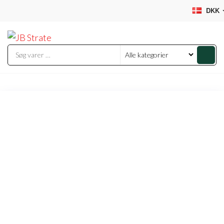
Videre
DKK
til
JB
indhold
Strate