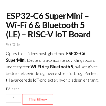
ESP32-C6 SuperMini –
Wi-Fi 6 & Bluetooth 5
(LE) – RISC-V IoT Board
90,00
kr.
Oplev fremtidens hastighed med
ESP32-C6
SuperMini
. Dette ultrakompakte udviklingsboard
understøtter
Wi-Fi 6
og
Bluetooth 5
, hvilket giver
bedre rækkevidde og lavere strømforbrug. Perfekt
til avancerede IoT-projekter, hvor pladsen er trang.
På lager
ESP32-
Tilføj til kurv
C6