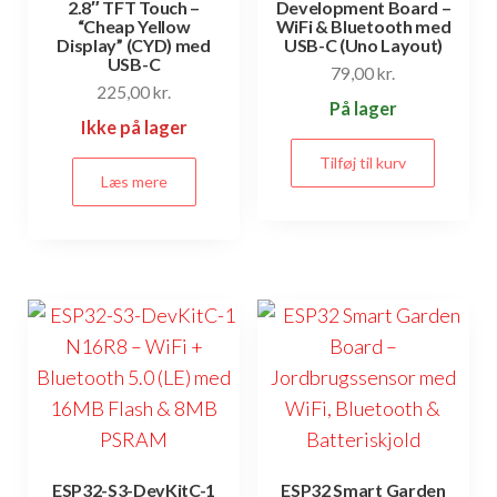
2.8″ TFT Touch –
Development Board –
“Cheap Yellow
WiFi & Bluetooth med
Display” (CYD) med
USB-C (Uno Layout)
USB-C
79,00
kr.
225,00
kr.
På lager
Ikke på lager
Tilføj til kurv
Læs mere
ESP32-S3-DevKitC-1
ESP32 Smart Garden