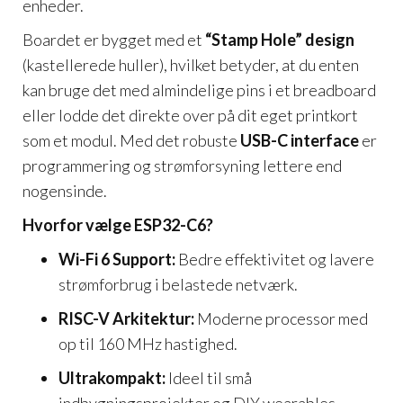
enheder.
Boardet er bygget med et
“Stamp Hole” design
(kastellerede huller), hvilket betyder, at du enten
kan bruge det med almindelige pins i et breadboard
eller lodde det direkte over på dit eget printkort
som et modul. Med det robuste
USB-C interface
er
programmering og strømforsyning lettere end
nogensinde.
Hvorfor vælge ESP32-C6?
Wi-Fi 6 Support:
Bedre effektivitet og lavere
strømforbrug i belastede netværk.
RISC-V Arkitektur:
Moderne processor med
op til 160 MHz hastighed.
Ultrakompakt:
Ideel til små
indbygningsprojekter og DIY wearables.