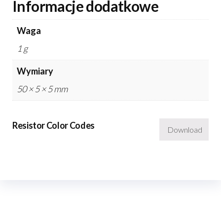
Informacje dodatkowe
Waga
1 g
Wymiary
50 × 5 × 5 mm
Resistor Color Codes
Download