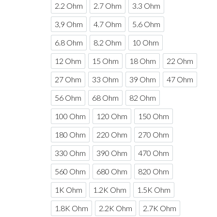
2.2 Ohm
2.7 Ohm
3.3 Ohm
2.2 Ohm
2.7 Ohm
3.3 Ohm
3,9 Ohm
4.7 Ohm
5.6 Ohm
3,9 Ohm
4.7 Ohm
5.6 Ohm
6.8 Ohm
8.2 Ohm
10 Ohm
6.8 Ohm
8.2 Ohm
10 Ohm
12 Ohm
15 Ohm
18 Ohm
22 Ohm
12 Ohm
15 Ohm
18 Ohm
22 Ohm
27 Ohm
33 Ohm
39 Ohm
47 Ohm
27 Ohm
33 Ohm
39 Ohm
47 Ohm
56 Ohm
68 Ohm
82 Ohm
56 Ohm
68 Ohm
82 Ohm
100 Ohm
120 Ohm
150 Ohm
100 Ohm
120 Ohm
150 Ohm
180 Ohm
220 Ohm
270 Ohm
180 Ohm
220 Ohm
270 Ohm
330 Ohm
390 Ohm
470 Ohm
330 Ohm
390 Ohm
470 Ohm
560 Ohm
680 Ohm
820 Ohm
560 Ohm
680 Ohm
820 Ohm
1K Ohm
1.2K Ohm
1.5K Ohm
1K Ohm
1.2K Ohm
1.5K Ohm
1.8K Ohm
2.2K Ohm
2.7K Ohm
1.8K Ohm
2.2K Ohm
2.7K Ohm