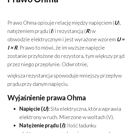
Prawo Ohma opisuje relację między napięciem (
U
),
natężeniem prądu (
I
) i rezystancją (
R
) w
obwodzie elektrycznym i jest wyrażone wzorem
U =
I × R
. Prawo to mówi, że im wyższe napięcie
zostanie przyłożone do rezystora, tym większy prąd
przez niego przepłynie. Odwrotnie,
większa rezystancja spowoduje mniejszy przepływ
prądu przy danym napięciu.
Wyjaśnienie prawa Ohma
Napięcie (
U
):
Siła elektryczna, która wprawia
elektrony w ruch. Mierzone w woltach (V).
Natężenie prądu (
I
):
Ilość ładunku