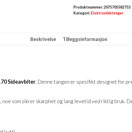
/
Produktnummer:
2075705582753
Plankutter
Kategori:
Elektronikktenger
130
mm
antall
Beskrivelse
Tilleggsinformasjon
170 Sideavbiter
. Denne tangen er spesifikt designet for pr
noe som sikrer skarphet og lang levetid ved riktig bruk. De
t kutt).