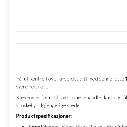
Få full kontroll over arbeidet ditt med denne lette
være helt rett.
Kjevene er fremstilt av varmebehandlet karbonstål, 
vanskelig tilgjengelige steder.
Produktspesifikasjoner:
Type:
Diagonal sideavbiter / Flush cutter (plan