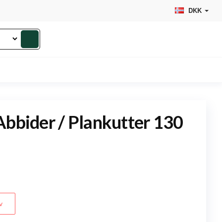
DKK
Abbider / Plankutter 130
v