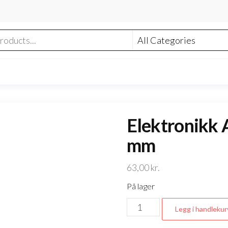
Elektronikk 
mm
63,00
kr.
På lager
Elektronikk
Legg i handlekur
Abbider