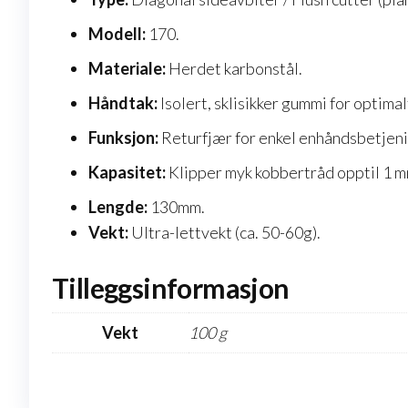
Modell:
170.
Materiale:
Herdet karbonstål.
Håndtak:
Isolert, sklisikker gummi for optimal
Funksjon:
Returfjær for enkel enhåndsbetjeni
Kapasitet:
Klipper myk kobbertråd opptil 1 mm 
Lengde:
130mm.
Vekt:
Ultra-lettvekt (ca. 50-60g).
Tilleggsinformasjon
Vekt
100 g