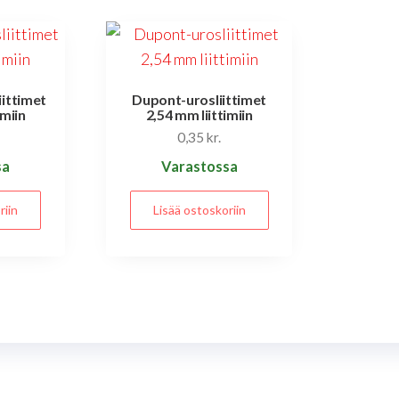
ittimet
Dupont-urosliittimet
imiin
2,54 mm liittimiin
0,35
kr.
sa
Varastossa
riin
Lisää ostoskoriin