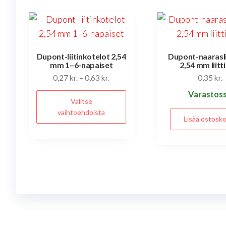
Dupont-liitinkotelot 2,54
Dupont-naarasli
mm 1–6-napaiset
2,54 mm liitt
Hintaluokka:
0,27
kr.
–
0,63
kr.
0,35
kr.
0,27 kr.
Tällä
Varastos
Valitse
-
tuotteella
vaihtoehdoista
0,63 kr.
Lisää ostosko
on
useampi
muunnelma.
Voit
tehdä
valinnat
tuotteen
sivulla.