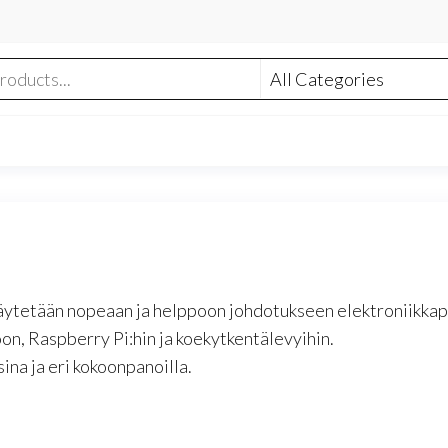
a käytetään nopeaan ja helppoon johdotukseen elektroniikkap
n, Raspberry Pi:hin ja koekytkentälevyihin.
isina ja eri kokoonpanoilla.